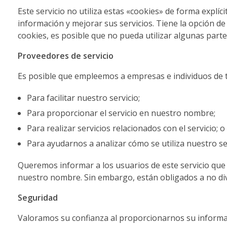
Este servicio no utiliza estas «cookies» de forma explíc
nk satın al
información y mejorar sus servicios. Tiene la opción de
cookies, es posible que no pueda utilizar algunas partes
ink panel
Proveedores de servicio
ink panel
Es posible que empleemos a empresas e individuos de t
ink panel
Para facilitar nuestro servicio;
ink panel
Para proporcionar el servicio en nuestro nombre;
ink panel
Para realizar servicios relacionados con el servicio; o
ink panel
Para ayudarnos a analizar cómo se utiliza nuestro ser
ink panel
Queremos informar a los usuarios de este servicio que e
nuestro nombre. Sin embargo, están obligados a no divul
ink panel
Seguridad
ink panel
Valoramos su confianza al proporcionarnos su informa
ink panel