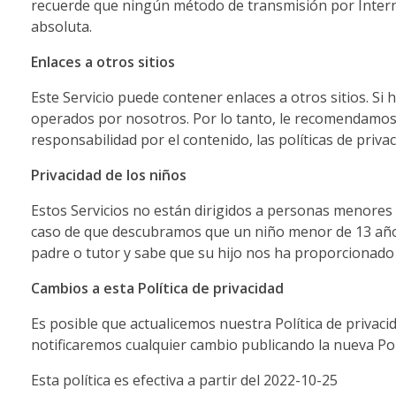
recuerde que ningún método de transmisión por Intern
ink panel
absoluta.
ink panel
Enlaces a otros sitios
ink panel
Este Servicio puede contener enlaces a otros sitios. Si 
operados por nosotros. Por lo tanto, le recomendamos 
ink panel
responsabilidad por el contenido, las políticas de privaci
ink panel
Privacidad de los niños
ink panel
Estos Servicios no están dirigidos a personas menores
caso de que descubramos que un niño menor de 13 años
ink panel
padre o tutor y sabe que su hijo nos ha proporcionad
ink panel
Cambios a esta Política de privacidad
ink panel
Es posible que actualicemos nuestra Política de privaci
ink panel
notificaremos cualquier cambio publicando la nueva Polí
nati
Esta política es efectiva a partir del 2022-10-25