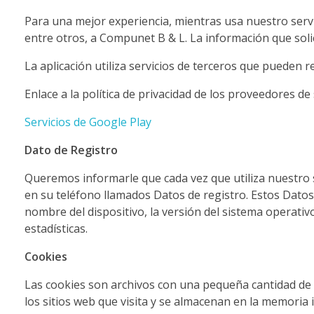
ink panel
Para una mejor experiencia, mientras usa nuestro servic
ink panel
entre otros, a Compunet B & L. La información que solic
ink panel
La aplicación utiliza servicios de terceros que pueden re
ink panel
Enlace a la política de privacidad de los proveedores de 
ink panel
Servicios de Google Play
ink panel
Dato de Registro
ink panel
Queremos informarle que cada vez que utiliza nuestro se
en su teléfono llamados Datos de registro. Estos Datos 
ink panel
nombre del dispositivo, la versión del sistema operativo,
ink panel
estadísticas.
ink panel
Cookies
ink panel
Las cookies son archivos con una pequeña cantidad de
los sitios web que visita y se almacenan en la memoria i
nk satın al