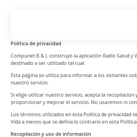
ink panel
ink panel
ink paketleri
Radio Salud y Vida de Natura Vital
Natura Vital - Sembrando salud, amor y vida
ink
Política de privacidad
ink
Compunet B & L construyó la aplicación Radio Salud y V
destinado a ser utilizado tal cual.
ink
Esta página se utiliza para informar a los visitantes sob
ink
nuestro servicio.
ink panel
Si elige utilizar nuestro servicio, acepta la recopilació
ink panel
proporcionar y mejorar el servicio. No usaremos ni com
ink panel
Los términos utilizados en esta Política de privacidad 
Vida a menos que se defina lo contrario en esta Política
ink panel
Recopilación y uso de información