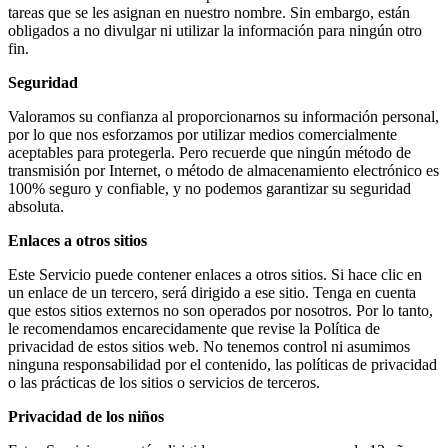
tareas que se les asignan en nuestro nombre. Sin embargo, están
cklink panel
obligados a no divulgar ni utilizar la información para ningún otro
fin.
cklink panel
Seguridad
cklink panel
Valoramos su confianza al proporcionarnos su información personal,
cklink panel
por lo que nos esforzamos por utilizar medios comercialmente
aceptables para protegerla. Pero recuerde que ningún método de
cklink panel
transmisión por Internet, o método de almacenamiento electrónico es
100% seguro y confiable, y no podemos garantizar su seguridad
uminati
absoluta.
cklink
Enlaces a otros sitios
cklink Panel
Este Servicio puede contener enlaces a otros sitios. Si hace clic en
un enlace de un tercero, será dirigido a ese sitio. Tenga en cuenta
cklink
que estos sitios externos no son operados por nosotros. Por lo tanto,
cklink Panel
le recomendamos encarecidamente que revise la Política de
privacidad de estos sitios web. No tenemos control ni asumimos
sal oku
ninguna responsabilidad por el contenido, las políticas de privacidad
o las prácticas de los sitios o servicios de terceros.
cklink Panel
Privacidad de los niños
cklink Panel