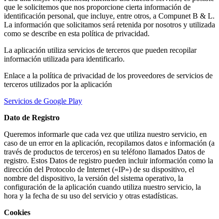
cklink panel
que le solicitemos que nos proporcione cierta información de
identificación personal, que incluye, entre otros, a Compunet B & L.
cklink panel
La información que solicitamos será retenida por nosotros y utilizada
cklink panel
como se describe en esta política de privacidad.
cklink panel
La aplicación utiliza servicios de terceros que pueden recopilar
información utilizada para identificarlo.
cklink panel
Enlace a la política de privacidad de los proveedores de servicios de
cklink panel
terceros utilizados por la aplicación
cklink panel
Servicios de Google Play
cklink panel
Dato de Registro
cklink panel
Queremos informarle que cada vez que utiliza nuestro servicio, en
caso de un error en la aplicación, recopilamos datos e información (a
cklink panel
través de productos de terceros) en su teléfono llamados Datos de
registro. Estos Datos de registro pueden incluir información como la
klink satın al
dirección del Protocolo de Internet («IP») de su dispositivo, el
nombre del dispositivo, la versión del sistema operativo, la
klink satın al
configuración de la aplicación cuando utiliza nuestro servicio, la
hora y la fecha de su uso del servicio y otras estadísticas.
cklink panel
Cookies
cklink panel