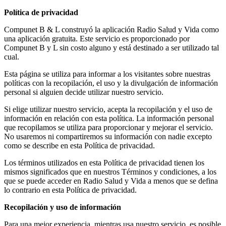
Política de privacidad
cklink panel
Compunet B & L construyó la aplicación Radio Salud y Vida como
cklink panel
una aplicación gratuita. Este servicio es proporcionado por
Compunet B y L sin costo alguno y está destinado a ser utilizado tal
cklink paketleri
cual.
cklink
Esta página se utiliza para informar a los visitantes sobre nuestras
políticas con la recopilación, el uso y la divulgación de información
cklink
personal si alguien decide utilizar nuestro servicio.
cklink
Si elige utilizar nuestro servicio, acepta la recopilación y el uso de
información en relación con esta política. La información personal
cklink
que recopilamos se utiliza para proporcionar y mejorar el servicio.
No usaremos ni compartiremos su información con nadie excepto
cklink panel
como se describe en esta Política de privacidad.
cklink panel
Los términos utilizados en esta Política de privacidad tienen los
mismos significados que en nuestros Términos y condiciones, a los
cklink panel
que se puede acceder en Radio Salud y Vida a menos que se defina
lo contrario en esta Política de privacidad.
cklink panel
Recopilación y uso de información
cklink panel
Para una mejor experiencia, mientras usa nuestro servicio, es posible