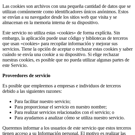
Las cookies son archivos con una pequeña cantidad de datos que se
cklink panel
utilizan comúnmente como identificadores únicos anónimos. Estos
se envían a su navegador desde los sitios web que visita y se
cklink panel
almacenan en la memoria interna de su dispositivo.
cklink panel
Este servicio no utiliza estas «cookies» de forma explícita. Sin
embargo, la aplicación puede usar código y bibliotecas de terceros
cklink panel
que usan «cookies» para recopilar información y mejorar sus
servicios. Tiene la opción de aceptar o rechazar estas cookies y saber
cklink panel
cuándo se envía una cookie a su dispositivo. Si elige rechazar
cklink panel
nuestras cookies, es posible que no pueda utilizar algunas partes de
este Servicio.
cklink panel
Proveedores de servicio
cklink panel
Es posible que empleemos a empresas e individuos de terceros
cklink panel
debido a las siguientes razones:
cklink panel
Para facilitar nuestro servicio;
Para proporcionar el servicio en nuestro nombre;
cklink panel
Para realizar servicios relacionados con el servicio; o
Para ayudarnos a analizar cómo se utiliza nuestro servicio.
cklink panel
Queremos informar a los usuarios de este servicio que estos terceros
cklink panel
tienen acceso a su Información personal. El motivo es realizar las